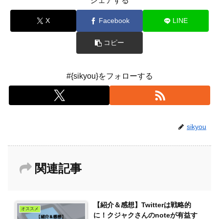
シェアする
X
Facebook
LINE
コピー
#{sikyou}をフォローする
sikyou
関連記事
【紹介＆感想】Twitterは戦略的
オススメ
に！クジャクさんのnoteが有益す