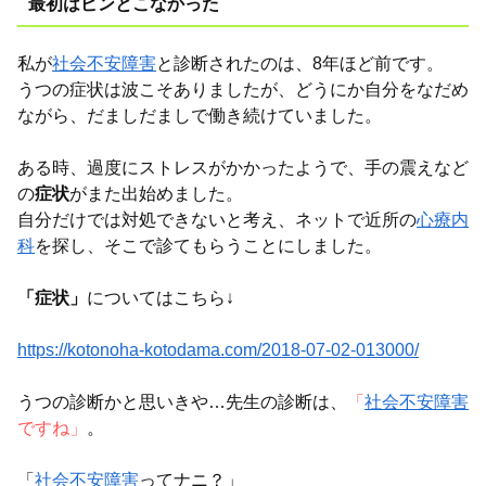
最初はピンとこなかった
私が
社会不安障害
と診断されたのは、8年ほど前です。
うつの症状は波こそありましたが、どうにか自分をなだめ
ながら、
だましだましで働き続けていました。
ある時、過度にストレスがかかったようで、手の震えなど
の
症状
がまた出始めました。
自分だけでは対処できないと考え、ネットで近所の
心療内
科
を探し、
そこで診てもらうことにしました。
「症状」
についてはこちら↓
https://kotonoha-kotodama.com/2018-07-02-013000/
うつの診断かと思いきや…先生の診断は、
「
社会不安障害
ですね」
。
「
社会不安障害
ってナニ？」